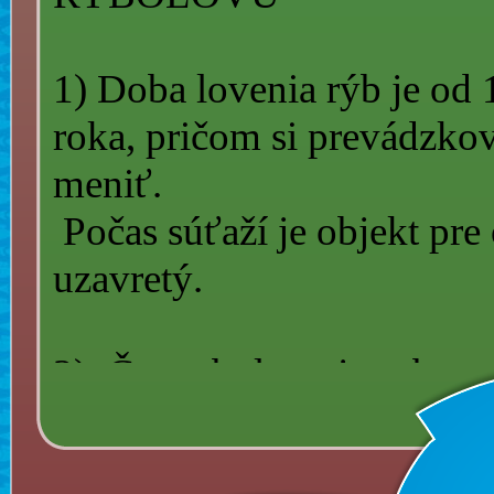
1) Doba lovenia rýb je od
roka, pričom si prevádzko
meniť.
Počas súťaží je objekt pre
uzavretý.
2). Čas rybolovu je sobot
3) Čas lovenia rýb, je mož