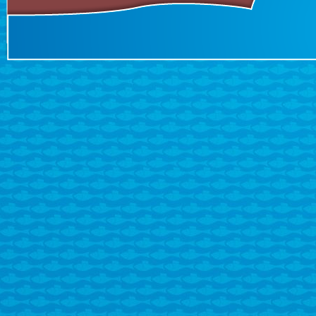
10,-Eur /vstup ,v režime 
športový rybolov sa predá
Roveň. Predaj ulovených r
Aktuálne informácie sú dos
Predseda: Ján Biču